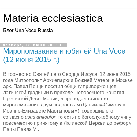
Materia ecclesiastica
Блог Una Voce Russia
четверг, 18 июня 2015 г.
Миропомазание и юбилей Una Voce
(12 июня 2015 г.)
В торжество Святейшего Сердца Иисуса, 12 июня 2015
года Митрополит Архиепархии Божией Матери в Москве
арх. Павел Пецци посетил общину приверженцев
латинской традиции в приходе Непорочного Зачатия
Пресвятой Девы Марии, и преподал таинство
миропомазания двум подросткам (Даниилу-Симону и
Иоанне-Елизавете Мартыновым), совершив его
согласно
usus antiquior
, то есть по богослужебному чину,
повсеместно принятому в Латинской Церкви до реформ
Папы Павла VI.