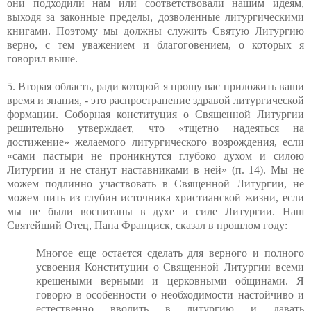
они подходили нам или соответствовали нашим идеям,
выходя за законные пределы, дозволенные литургическими
книгами. Поэтому мы должны служить Святую Литургию
верно, с тем уважением и благоговением, о которых я
говорил выше.
5. Вторая область, ради которой я прошу вас приложить ваши
время и знания, - это распространение здравой литургической
формации. Соборная конституция о Священной Литургии
решительно утверждает, что «
т
щетно надеяться на
достижение» желаемого литургического возрождения, если
«сами пастыри не проникнутся глубоко духом и силою
Литургии и не станут наставниками в ней» (п. 14). Мы не
можем подлинно участвовать в Священной Литургии, не
можем пить из глубин источника христианской жизни, если
мы не были воспитаны в духе и силе Литургии. Наш
Святейший Отец, Папа Франциск, сказал в прошлом году:
Многое еще остается сделать для верного и полного
усвоения Конституции о Священной Литургии всеми
крещеными верными и церковными общинами. Я
говорю в особенности о необходимости настойчиво и
естественно вводить в литургию и давать