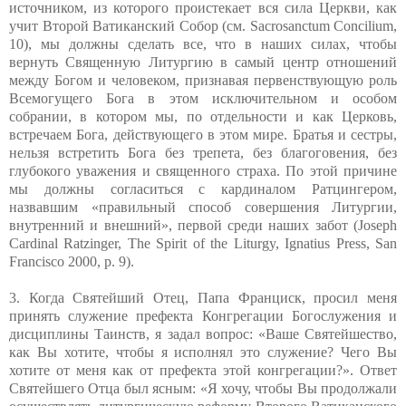
источником, из которого проистекает вся сила Церкви, как
учит Второй Ватиканский Собор (см.
Sacrosanctum Concilium,
10)
, мы должны сделать все, что в наших силах, чтобы
вернуть Священную Литургию в самый центр отношений
между Богом и человеком, признавая первенствующую роль
Всемогущего Бога в этом исключительном и особом
собрании, в котором мы, по отдельности и как Церковь,
встречаем Бога, действующего в этом мире. Братья и сестры,
нельзя встретить Бога без трепета, без благоговения, без
глубокого уважения и священного страха. По этой причине
мы должны согласиться с кардиналом Ратцингером,
назвавшим «правильный способ совершения Литургии,
внутренний и внешний», первой среди наших забот (
Joseph
Cardinal Ratzinger, The Spirit of the Liturgy, Ignatius Press, San
Francisco 2000, p. 9).
3.
Когда Святейший Отец, Папа Франциск, просил меня
принять служение префекта Конгрегации Богослужения и
дисциплины Таинств, я задал вопрос: «Ваше Святейшество,
как Вы хотите, чтобы я исполнял это служение? Чего Вы
хотите от меня как от префекта этой конгрегации?». Ответ
Святейшего Отца был ясным: «Я хочу, чтобы Вы продолжали