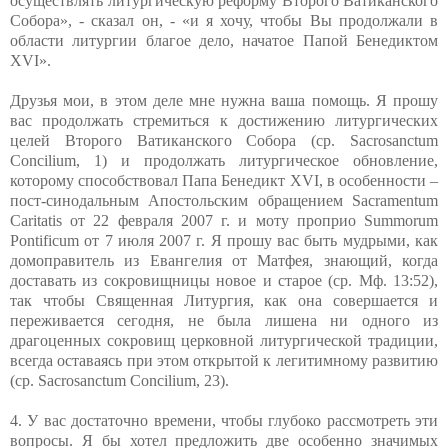
осуществлять литургическую реформу Второго Ватиканского
Собора», - сказал он, - «и я хочу, чтобы Вы продолжали в
области литургии благое дело, начатое Папой Бенедиктом
XVI
».
Друзья мои, в этом деле мне нужна ваша помощь. Я прошу
вас продолжать стремиться к достижению литургических
целей Второго Ватиканского Собора (ср.
Sacrosanctum
Concilium, 1)
и продолжать литургическое обновление,
которому способствовал Папа Бенедикт
XVI
, в особенности –
пост-синодальным Апостольским обращением
Sacramentum
Caritatis
от 22 февраля 2007 г. и моту проприо
Summorum
Pontificum
от 7 июля 2007 г. Я прошу вас быть мудрыми, как
домоправитель из Евангелия от Матфея, знающий, когда
доставать из сокровищницы новое и старое (ср. Мф. 13:52),
так чтобы Священная Литургия, как она совершается и
переживается сегодня, не была лишена ни одного из
драгоценных сокровищ церковной литургической традиции,
всегда оставаясь при этом открытой к легитимному развитию
(ср.
Sacrosanctum Concilium, 23).
4.
У вас достаточно времени, чтобы глубоко рассмотреть эти
вопросы. Я бы хотел предложить две особенно значимых