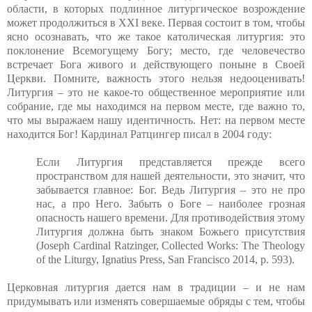
области, в которых подлинное литургическое возрождение
может продолжиться в
XXI
веке. Первая состоит в том, чтобы
ясно осознавать, что же такое католическая литургия: это
поклонение Всемогущему Богу; место, где человечество
встречает Бога живого и действующего поныне в Своей
Церкви. Помните, важность этого нельзя недооценивать!
Литургия – это не какое-то общественное мероприятие или
собрание, где мы находимся на первом месте, где важно то,
что мы выражаем нашу идентичность. Нет: на первом месте
находится Бог! Кардинал Ратцингер писал в 2004 году:
Если Литургия представляется прежде всего
пространством для нашей деятельности, это значит, что
забывается главное: Бог. Ведь Литургия – это не про
нас, а про Него. Забыть о Боге – наиболее грозная
опасность нашего времени. Для противодействия этому
Литургия должна быть знаком Божьего присутствия
(Joseph Cardinal Ratzinger, Collected Works: The Theology
of the Liturgy, Ignatius Press, San Francisco 2014, p. 593).
Церковная литургия дается нам в традиции – и не нам
придумывать или изменять совершаемые обряды с тем, чтобы