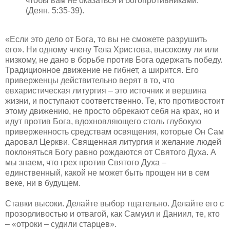
чтобы вам не оказаться и богопротивниками.
(Деян. 5:35-39).
«Если это дело от Бога, то вы не сможете разрушить
его». Ни одному члену Тела Христова, высокому ли или
низкому, не дано в борьбе против Бога одержать победу.
Традиционное движение не гибнет, а ширится. Его
приверженцы действительно верят в то, что
евхаристическая литургия – это источник и вершина
жизни, и поступают соответственно. Те, кто противостоит
этому движению, не просто обрекают себя на крах, но и
идут против Бога, вдохновляющего столь глубокую
приверженность средствам освящения, которые Он Сам
даровал Церкви. Священная литургия и желание людей
поклоняться Богу равно рождаются от Святого Духа. А
мы знаем, что грех против Святого Духа –
единственный, какой не может быть прощен ни в сем
веке, ни в будущем.
Ставки высоки. Делайте выбор тщательно. Делайте его с
прозорливостью и отвагой, как Самуил и Даниил, те, кто
– «отроки – судили старцев».