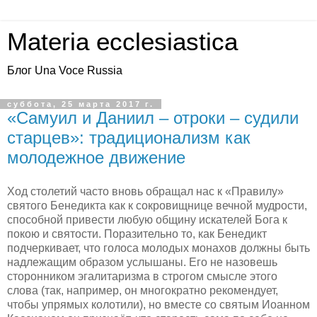
Materia ecclesiastica
Блог Una Voce Russia
суббота, 25 марта 2017 г.
«Самуил и Даниил – отроки – судили
старцев»: традиционализм как
молодежное движение
Ход столетий часто вновь обращал нас к «Правилу»
святого Бенедикта как к сокровищнице вечной мудрости,
способной привести любую общину искателей Бога к
покою и святости. Поразительно то, как Бенедикт
подчеркивает, что голоса молодых монахов должны быть
надлежащим образом услышаны. Его не назовешь
сторонником эгалитаризма в строгом смысле этого
слова (так, например, он многократно рекомендует,
чтобы упрямых колотили), но вместе со святым Иоанном