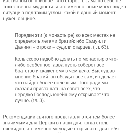
Кассианом он признаёт, что старость сама по себе не
тожественна мудрости, и что именно юные могут видеть
ситуацию под таким углом, какой в данный момент
нужен общине.
Порядки эти [в монастыре] во всех местах не
определять летами братий: ибо Самуил и
Даниил – отроки – судили старцев. (гл. 63).
Коль скоро надобно делать по монастырю что-
либо особенное, авва пусть соберет все
братство и скажет ему в чем дело. Выслушав
мнение братий, он обсудит все сам, и сделает
что найдет более полезным. Того ради мы
сказали приглашать на совет всех, что
нередко Господь юнейшему открывает что
лучше. (гл. 3).
Рекомендации святого представляются тем более
значимыми для Церкви в наши дни, когда столь
очевидно, что именно молодые открывают для себя