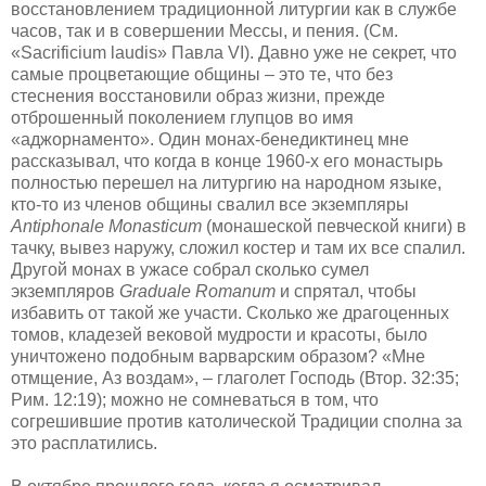
восстановлением традиционной литургии как в службе
часов, так и в совершении Мессы, и пения. (См.
«Sacrificium laudis» Павла VI). Давно уже не секрет, что
самые процветающие общины – это те, что без
стеснения восстановили образ жизни, прежде
отброшенный поколением глупцов во имя
«аджорнаменто». Один монах-бенедиктинец мне
рассказывал, что когда в конце 1960-х его монастырь
полностью перешел на литургию на народном языке,
кто-то из членов общины свалил все экземпляры
Antiphonale Monasticum
(монашеской певческой книги) в
тачку, вывез наружу, сложил костер и там их все спалил.
Другой монах в ужасе собрал сколько сумел
экземпляров
Graduale Romanum
и спрятал, чтобы
избавить от такой же участи. Сколько же драгоценных
томов, кладезей вековой мудрости и красоты, было
уничтожено подобным варварским образом? «Мне
отмщение, Аз воздам», – глаголет Господь (Втор. 32:35;
Рим. 12:19); можно не сомневаться в том, что
согрешившие против католической Традиции сполна за
это расплатились.