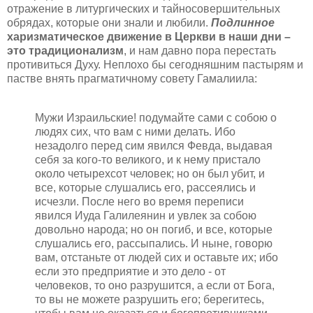
отражение в литургических и тайносовершительных
обрядах, которые они знали и любили.
Подлинное
харизматическое движение в Церкви в наши дни –
это традиционализм
, и нам давно пора перестать
противиться Духу. Неплохо бы сегодняшним пастырям и
пастве внять прагматичному совету Гамалиила:
Мужи Израильские! подумайте сами с собою о
людях сих, что вам с ними делать. Ибо
незадолго перед сим явился Февда, выдавая
себя за кого-то великого, и к нему пристало
около четырехсот человек; но он был убит, и
все, которые слушались его, рассеялись и
исчезли. После него во время переписи
явился Иуда Галилеянин и увлек за собою
довольно народа; но он погиб, и все, которые
слушались его, рассыпались. И ныне, говорю
вам, отстаньте от людей сих и оставьте их; ибо
если это предприятие и это дело - от
человеков, то оно разрушится, а если от Бога,
то вы не можете разрушить его; берегитесь,