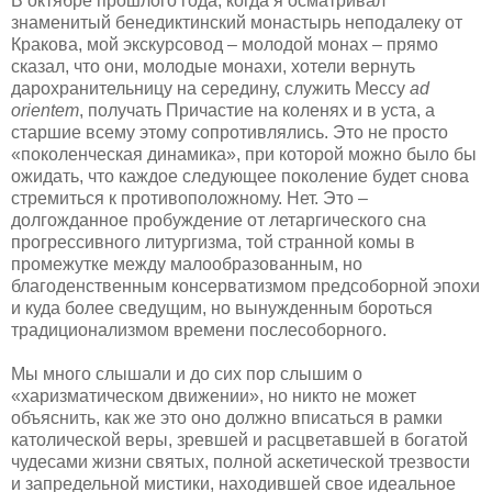
В октябре прошлого года, когда я осматривал
знаменитый бенедиктинский монастырь неподалеку от
Кракова, мой экскурсовод – молодой монах – прямо
сказал, что они, молодые монахи, хотели вернуть
дарохранительницу на середину, служить Мессу
ad
orientem
, получать Причастие на коленях и в уста, а
старшие всему этому сопротивлялись. Это не просто
«поколенческая динамика», при которой можно было бы
ожидать, что каждое следующее поколение будет снова
стремиться к противоположному. Нет. Это –
долгожданное пробуждение от летаргического сна
прогрессивного литургизма, той странной комы в
промежутке между малообразованным, но
благоденственным консерватизмом предсоборной эпохи
и куда более сведущим, но вынужденным бороться
традиционализмом времени послесоборного.
Мы много слышали и до сих пор слышим о
«харизматическом движении», но никто не может
объяснить, как же это оно должно вписаться в рамки
католической веры, зревшей и расцветавшей в богатой
чудесами жизни святых, полной аскетической трезвости
и запредельной мистики, находившей свое идеальное