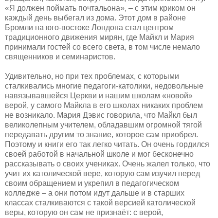
«Я должен поймать почтальона», – с этим криком он
каждый день выбегал из дома. Этот дом в районе
Бромли на юго-востоке Лондона стал центром
традиционного движения мирян, где Майкл и Мария
принимали гостей со всего света, в том числе немало
священников и семинаристов.
Удивительно, но при тех проблемах, с которыми
сталкивались многие педагоги-католики, недовольные
навязывавшейся Церкви и нашим школам «новой»
верой, у самого Майкла в его школах никаких проблем
не возникало. Мария Дэвис говорила, что Майкл был
великолепным учителем, обладавшим огромной тягой
передавать другим то знание, которое сам приобрел.
Поэтому и книги его так легко читать. Он очень гордился
своей работой в начальной школе и мог бесконечно
рассказывать о своих учениках. Очень жалел только, что
учит их католической вере, которую сам изучил перед
своим обращением и укрепил в педагогическом
колледже – а они потом идут дальше и в старших
классах сталкиваются с такой версией католической
веры, которую он сам не признаёт: с верой,