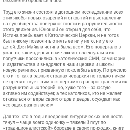
беззаветно бросился в бой.
Труд его жизни состоял в дотошном исследовании всех
этих якобы новых озарений и открытий и выставлении
на суд общества поверхностности и разрушительности
этого движения. Юношей он открыл для себя, что
Истина пребывает в Католической Церкви, и не готов
был никому позволить отнять ее ни у него, ни у его
детей. Для Майкла истина была всем. Его повергало в
ужас то, как модернистские лжеинтеллектуалы и их
попутчики просочились в католические СМИ, семинарии
и издательства и внедряют в наши церкви и школы
новую религию, призванную поколебать веру. Потрясало
его и то, как в разных странах иерархия не только ничем
не препятствует этим «экспертам» в распространении их
разрушительных теорий, но, хуже того – зачастую
активно им содействует, а тех католиков, кто не желает
отказаться от веры своих отцов и дедов, осуждает как
«сеющих разногласия».
Для тех, кто в годы внедрения литургических новшеств
тянул – чаще всего одиночку – тяжелый плуг по
«традиционалистской» борозде в своих приходах, книги