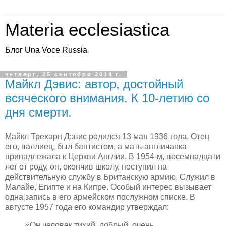
Materia ecclesiastica
Блог Una Voce Russia
четверг, 25 сентября 2014 г.
Майкл Дэвис: автор, достойный
всяческого внимания. К 10-летию со
дня смерти.
Майкл Трехарн Дэвис родился 13 мая 1936 года. Отец
его, валлиец, был баптистом, а мать-англичанка
принадлежала к Церкви Англии. В 1954-м, восемнадцати
лет от роду, он, окончив школу, поступил на
действительную службу в Британскую армию. Служил в
Малайе, Египте и на Кипре. Особый интерес вызывает
одна запись в его армейском послужном списке. В
августе 1957 года его командир утверждал:
«Он человек тихий, добрый, очень