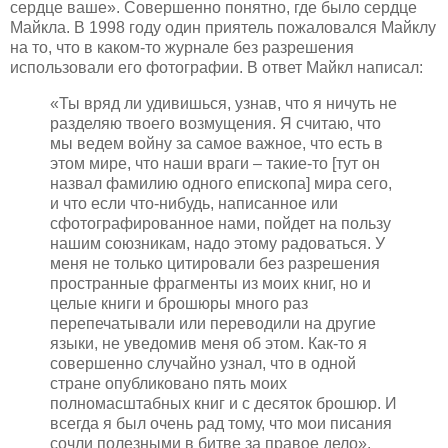
сердце ваше». Совершенно понятно, где было сердце
Майкла. В 1998 году один приятель пожаловался Майклу
на то, что в каком-то журнале без разрешения
использовали его фотографии. В ответ Майкл написал:
«Ты вряд ли удивишься, узнав, что я ничуть не
разделяю твоего возмущения. Я считаю, что
мы ведем войну за самое важное, что есть в
этом мире, что наши враги – такие-то [тут он
назвал фамилию одного епископа] мира сего,
и что если что-нибудь, написанное или
сфотографированное нами, пойдет на пользу
нашим союзникам, надо этому радоваться. У
меня не только цитировали без разрешения
пространные фрагменты из моих книг, но и
целые книги и брошюры много раз
перепечатывали или переводили на другие
языки, не уведомив меня об этом. Как-то я
совершенно случайно узнал, что в одной
стране опубликовано пять моих
полномасштабных книг и с десяток брошюр. И
всегда я был очень рад тому, что мои писания
сочли полезными в битве за правое дело».