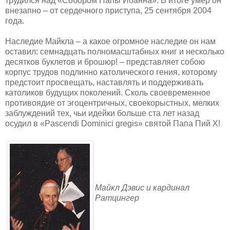
трудился над «Собором Папы Иоанна». В итоге умер он
внезапно – от сердечного приступа, 25 сентября 2004
года.
Наследие Майкла – а какое огромное наследие он нам
оставил: семнадцать полномасштабных книг и несколько
десятков буклетов и брошюр! – представляет собою
корпус трудов подлинно католического гения, которому
предстоит просвещать, наставлять и поддерживать
католиков будущих поколений. Сколь своевременное
противоядие от эгоцентричных, своекорыстных, мелких
заблуждений тех, чьи идейки больше ста лет назад
осудил в «Pascendi Dominici gregis» святой Папа Пий X!
Майкл Дэвис и кардинал
Ратцингер