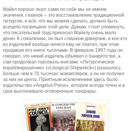
Майкл хорошо знал: сами по себе мы не имеем
значения, главное – это восстановление традиционной
литургии, и всё, что мы можем сделать, должно быть
всецело посвящено этой цели. Думаю, стоит упомянуть,
что писательский труд приносил Майклу очень мало
денег. К сожалению, он был слишком доверчив, и кое-кто
из издателей вообще ничего ему не платил, при этом
продавая его книги тысячами. В феврале 1997 года он
говорил, что некий издатель объявил о банкротстве, а
сам продолжал торговать книгами. «Литургическое
кораблекрушение» («Liturgical Shipwreck») разошлось
больше чем в 70 тысячах экземпляров, а он не получил
за них ни цента. Приятным исключением здесь было
издательство «Angelus Press», которое всегда точно и в
срок выплачивало оговоренные гонорары.