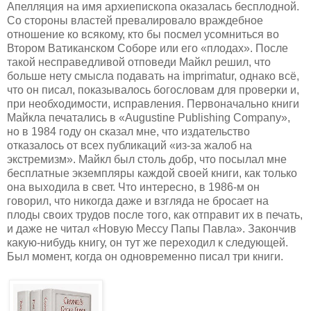
Апелляция на имя архиепископа оказалась бесплодной.
Со стороны властей превалировало враждебное
отношение ко всякому, кто бы посмел усомниться во
Втором Ватиканском Соборе или его «плодах». После
такой несправедливой отповеди Майкл решил, что
больше нету смысла подавать на imprimatur, однако всё,
что он писал, показывалось богословам для проверки и,
при необходимости, исправления. Первоначально книги
Майкла печатались в «Augustine Publishing Company»,
но в 1984 году он сказал мне, что издательство
отказалось от всех публикаций «из-за жалоб на
экстремизм». Майкл был столь добр, что посылал мне
бесплатные экземпляры каждой своей книги, как только
она выходила в свет. Что интересно, в 1986-м он
говорил, что никогда даже и взгляда не бросает на
плоды своих трудов после того, как отправит их в печать,
и даже не читал «Новую Мессу Папы Павла». Закончив
какую-нибудь книгу, он тут же переходил к следующей.
Был момент, когда он одновременно писал три книги.