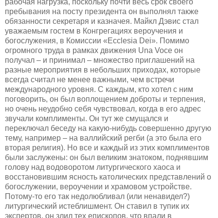
рабочая нагрузка, поскольку почти весь срок своего
пребывания на посту президента он выполнял также
обязанности секретаря и казначея. Майкл Дэвис стал
уважаемым гостем в Конгрегациях вероучения и
богослужения, в Комиссии «Ecclesia Dei». Помимо
огромного труда в рамках движения Una Voce он
получал – и принимал – множество приглашений на
разные мероприятия в небольших приходах, которые
всегда считал не менее важными, чем встречи
международного уровня. С каждым, кто хотел с ним
поговорить, он был воплощением доброты и терпения,
но очень неудобно себя чувствовал, когда в его адрес
звучали комплименты. Он тут же смущался и
переключал беседу на какую-нибудь совершенно другую
тему, например – на валлийский регби (а это была его
вторая религия). Но все и каждый из этих комплиментов
были заслужены: он был великим знатоком, поднявшим
голову над водоворотом литургического хаоса и
восстановившим ясность католических представлений о
богослужении, вероучении и храмовом устройстве.
Потому-то его так недолюбливал (или ненавидел?)
литургический истеблишмент. Он ставил в тупик их
экспертов, он злил тех епископов, что впали в