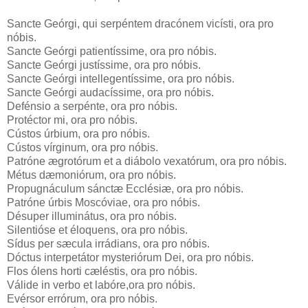
Sancte Geórgi, qui serpéntem dracónem vicísti, ora pro
nóbis.
Sancte Geórgi patientíssime, ora pro nóbis.
Sancte Geórgi justíssime, ora pro nóbis.
Sancte Geórgi intellegentíssime, ora pro nóbis.
Sancte Geórgi audacíssime, ora pro nóbis.
Defénsio a serpénte, ora pro nóbis.
Protéctor mi, ora pro nóbis.
Cústos úrbium, ora pro nóbis.
Cústos vírginum, ora pro nóbis.
Patróne ægrotórum et a diábolo vexatórum, ora pro nóbis.
Métus dæmoniórum, ora pro nóbis.
Propugnáculum sánctæ Ecclésiæ, ora pro nóbis.
Patróne úrbis Moscóviae, ora pro nóbis.
Désuper illuminátus, ora pro nóbis.
Silentióse et éloquens, ora pro nóbis.
Sídus per sæcula irrádians, ora pro nóbis.
Dóctus interpetátor mysteriórum Dei, ora pro nóbis.
Flos ólens horti cæléstis, ora pro nóbis.
Válide in verbo et labóre,ora pro nóbis.
Evérsor errórum, ora pro nóbis.