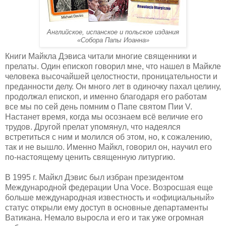
Английское, испанское и польское издания
«Собора Папы Иоанна»
Книги Майкла Дэвиса читали многие священники и
прелаты. Один епископ говорил мне, что нашел в Майкле
человека высочайшей целостности, проницательности и
преданности делу. Он много лет в одиночку пахал целину,
продолжал епископ, и именно благодаря его работам
все мы по сей день помним о Папе святом Пии V.
Настанет время, когда мы осознаем всё величие его
трудов. Другой прелат упомянул, что надеялся
встретиться с ним и молился об этом, но, к сожалению,
так и не вышло. Именно Майкл, говорил он, научил его
по-настоящему ценить священную литургию.
В 1995 г. Майкл Дэвис был избран президентом
Международной федерации Una Voce. Возросшая еще
больше международная известность и «официальный»
статус открыли ему доступ в основные департаменты
Ватикана. Немало выросла и его и так уже огромная