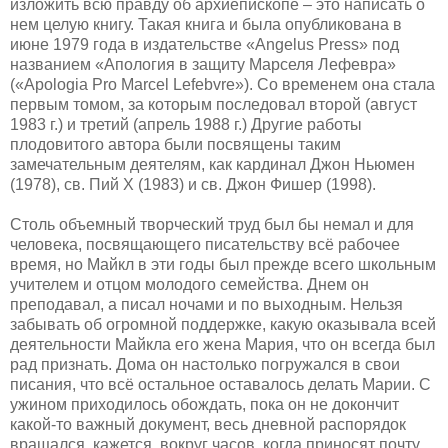
изложить всю правду об архиепископе – это написать о
нем целую книгу. Такая книга и была опубликована в
июне 1979 года в издательстве «Angelus Press» под
названием «Апология в защиту Марселя Лефевра»
(«Apologia Pro Marcel Lefebvre»). Со временем она стала
первым томом, за которым последовал второй (август
1983 г.) и третий (апрель 1988 г.) Другие работы
плодовитого автора были посвящены таким
замечательным деятелям, как кардинал Джон Ньюмен
(1978), св. Пий X (1983) и св. Джон Фишер (1998).
Столь объемный творческий труд был бы немал и для
человека, посвящающего писательству всё рабочее
время, но Майкл в эти годы был прежде всего школьным
учителем и отцом молодого семейства. Днем он
преподавал, а писал ночами и по выходным. Нельзя
забывать об огромной поддержке, какую оказывала всей
деятельности Майкла его жена Мария, что он всегда был
рад признать. Дома он настолько погружался в свои
писания, что всё остальное оставалось делать Марии. С
ужином приходилось обождать, пока он не докончит
какой-то важный документ, весь дневной распорядок
вращался, кажется, вокруг часов, когда приносят почту.