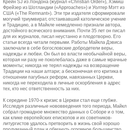
Крейн SJ из Лондона (журнал «Christian Order»), Хэмиш
Фрейзер из Шотландии («Approaches») и Уолтер Мэтт из
США («The Remnant»). Эти три издателя сформировали
могучий триумвират, отстаивавший католическое учение
и Традицию, а в Майкле немедленно признали автора,
достойного всяческого внимания. Почти 35 лет он писал
для их журналов, писал неустанно и плодотворно. Его
статьи всегда читали первыми. Работы Майкла Дэвиса
заключали в себе богословские добродетели веры,
надежды и любви. Он был во власти необычайной веры,
которая ни разу не поколебалась даже в самые мрачные
моменты; никогда не терял надежды на возвращение
Традиции на наши алтари; а бесконечная его критика в
отношении пагубных реформ, навязанных Церкви,
никогда не переходила в личные оскорбления в адрес
тех, кто нес ответственность за них.
К середине 1970-х кризис в Церкви стал еще глубже.
Исследуя различные нововведения того периода, Майкл
собрал громадное множество данных о Соборе и о том,
как клике европейских епископов и их советников-
литургистов удалось претворить в жизнь свой хорошо
продуманный план и обмануть огромное большинство