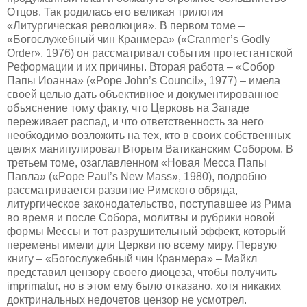
Отцов. Так родилась его великая трилогия
«Литургическая революция». В первом томе –
«Богослужебный чин Кранмера» («Cranmer’s Godly
Order», 1976) он рассматривал события протестантской
Реформации и их причины. Вторая работа – «Собор
Папы Иоанна» («Pope John’s Council», 1977) – имела
своей целью дать объективное и документированное
объяснение тому факту, что Церковь на Западе
переживает распад, и что ответственность за него
необходимо возложить на тех, кто в своих собственных
целях манипулировал Вторым Ватиканским Собором. В
третьем томе, озаглавленном «Новая Месса Папы
Павла» («Pope Paul’s New Mass», 1980), подробно
рассматривается развитие Римского обряда,
литургическое законодательство, поступавшее из Рима
во время и после Собора, молитвы и рубрики новой
формы Мессы и тот разрушительный эффект, который
перемены имели для Церкви по всему миру. Первую
книгу – «Богослужебный чин Кранмера» – Майкл
представил цензору своего диоцеза, чтобы получить
imprimatur, но в этом ему было отказано, хотя никаких
доктринальных недочетов цензор не усмотрел.