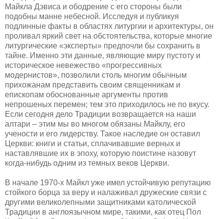
Майкла Дэвиса и ободрение с его стороны были
подобны манне небесной. Исследуя и публикуя
подлинные факты в областях литургии и архитектуры, он
проливал яркий свет на обстоятельства, которые многие
литургические «эксперты» предпочли бы сохранить в
тайне. Именно эти данные, являющие миру пустоту и
историческое невежество «прогрессивных
модернистов», позволили столь многим обычным
прихожанам представить своим священникам и
епископам обоснованные аргументы против
непрошеных перемен; тем это приходилось не по вкусу.
Если сегодня дело Традиции возвращается на наши
алтари – этим мы во многом обязаны Майклу, его
учености и его лидерству. Такое наследие он оставил
Церкви: книги и статьи, сплачивавшие верных и
наставлявшие их в эпоху, которую поистине назовут
когда-нибудь одним из темных веков Церкви.
В начале 1970-х Майкл уже имел устойчивую репутацию
стойкого борца за веру и налаживал дружеские связи с
другими великолепными защитниками католической
Традиции в англоязычном мире, такими, как отец Пол