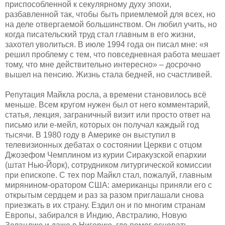
приспособленной к секулярному духу эпохи,
разбавленной так, чтобы быть приемлемой для всех, но
на деле отвергаемой большинством. Он любил учить, но
когда писательский труд стал главным в его жизни,
захотел уволиться. В июле 1994 года он писал мне: «я
решил проблему с тем, что повседневная работа мешает
тому, что мне действительно интересно» – досрочно
вышел на пенсию. Жизнь стала бедней, но счастливей.
Репутация Майкла росла, а времени становилось всё
меньше. Всем кругом нужен был от него комментарий,
статья, лекция, заграничный визит или просто ответ на
письмо или е-мейл, которых он получал каждый год
тысячи. В 1980 году в Америке он выступил в
телевизионных дебатах о состоянии Церкви с отцом
Джозефом Чемплином из курии Сиракузской епархии
(штат Нью-Йорк), сотрудником литургической комиссии
при епископе. С тех пор Майкл стал, пожалуй, главным
мирянином-оратором США: американцы приняли его с
открытым сердцем и раз за разом приглашали снова
приезжать в их страну. Ездил он и по многим странам
Европы, забирался в Индию, Австралию, Новую