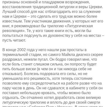
признаны основной и плацдармом возрождения,
восстановления традиционной литургии и веры Церкви.
Лучший способ для нас отблагодарить его за служение
нам и Церкви – это сделать его труд как можно более
известным. Тем участникам движения, у которых нет его
книг, я рекомендовал бы трилогию «Литургическая
революция». Те, у кого такие книги есть, могли бы
попытаться подсунуть их духовенству у себя на местах –
пусть читают.
В конце 2002 года у него нашли рак простаты в
терминальной стадии, но самого Майкла диагноз скорее
раздражал, нежели пугал. Он бодро говорил мне, что
если боль станет слишком сильна, он попросту будет
пить больше виски (в чем он и так никогда себе не
отказывал). Болезнь подорвала его силы, но не
уменьшила его решимость, хотя теперь состояние
позволяло ему сосредоточиться на работе разве что на
пару часов в день. Он не сдавался; в кабинете у себя он
поставил небольшую кровать, чтобы можно было
отдыхать. Он отчаянно хотел доработать свою великую
литургическую трилогию и вплоть до дня своей смерти