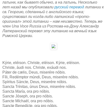
латыни
, как бывает обычно, а
на латынь
. Несколько
лет назад мы опубликовали
русский перевод
литании к
св. Георгию, сделанный с английского языка;
существовал ли когда-либо латинский «прото-
оригинал» этой литании – нам неизвестно. Теперь же
член Una Voce Russia из Ростова-на-Дону Александр
Латеранский перевел эту литанию на вечный язык
Римской Церкви.
Kýrie, eléison. Christe, eléison. Kýrie, eléison.
Christe, áudi nos. Christe, exáudi nos.
Páter de cælis, Deus, miserére nóbis.
Fíli, Redémptor múndi, Deus, miserére nóbis.
Spíritus Sáncte, Deus, miserére nóbis.
Sancta Trínitas, únus Deus, miserére nóbis.
Sancta María, ora pro nóbis.
Sancte Jóseph, ora pro nóbis.
Sancte Míchaël, ora pro nóbis.
Sancte Benedícte, ora pro nóbis.