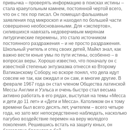
привычка – проверять информацию в поисках истины –
стала краеугольным камнем, постоянной чертой всего,
что он с тех пор писал. Он помещал фальшивые
заявления под микроскоп и находил по большей части
совершенно необоснованными. Для «экспертов»,
силившихся навязать недоверчивым мирянам
литургические перемены, это стало источником
постоянного раздражения – и не просто раздражения.
Школьный учитель и отец своих детей, Майкл знал, как
важно вести юные умы по пути истины, особенно – в
вопросах веры. Хорошо известно, что поначалу он с
известной степенью энтузиазма отнесся ко Второму
Ватиканскому Собору, но вскоре понял, что дела идут
совсем не так, как ожидал и он сам, и многие другие. В
феврале 1967 года он стал членом Общества латинской
Мессы Англии и Уэльса и очень быстро стал весьма
активно работать в его рядах, выступая на темы «Месса
и дети до 11 лет» и «Дети и Месса». Католиком он к тому
времени был всего десять лет, учителем – всего четыре
года, но зато мог непосредственно наблюдать, насколько
пагубно воздействие перемен на веру молодого
поколения. Решившись встать на защиту юных, он