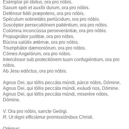
Exémplar pii óbitus, ora pro nóbis.
Saxum spéi et auxílii durum, ora pro nóbis.
Defénsor fidéi præpotens, ora pro nóbis.
Spéculum sobrietátis perlúcidum, ora pro nóbis.
Suscéptor persecutiónem patiéntium, ora pro nóbis.
Colúmna inconcússa perseverántiæ, ora pro nóbis.
Propugnátor justítiæ, ora pro nóbis.
Búcina salútis ætérnæ, ora pro nóbis.
Triumphátor dæmoniórum, ora pro nóbis.
Cómes Angelórum, ora pro nóbis.
Intercéssor sub protectiónem tuum confugiéntium, ora pro
nóbis.
Ab Jesu edóctus, ora pro nóbis.
Agnus Dei, qui tóllis peccáta múndi, párce nóbis, Dómine.
Agnus Dei, qui tóllis peccáta múndi, exáudi nos, Dómine.
Agnus Dei, qui tóllis peccáta múndi, miserére nóbis,
Dómine.
V.
Ora pro nóbis, sancte Geórgi.
R.
Ut digni efficiámur promissiónibus Christi.
Orémus: