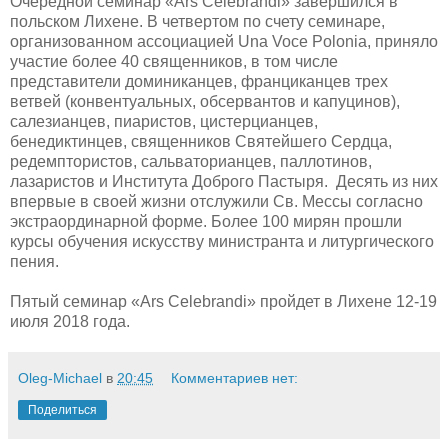
Очередной семинар «Ars Celebrandi» завершился в
польском Лихене. В четвертом по счету семинаре,
организованном ассоциацией Una Voce Polonia, приняло
участие более 40 священников, в том числе
представители доминиканцев, франциканцев трех
ветвей (конвентуальных, обсервантов и капуцинов),
салезианцев, пиаристов, цистерцианцев,
бенедиктинцев, священников Святейшего Сердца,
редемптористов, сальваторианцев, паллотинов,
лазаристов и Института Доброго Пастыря. Десять из них
впервые в своей жизни отслужили Св. Мессы согласно
экстраординарной форме. Более 100 мирян прошли
курсы обучения искусству министранта и литургического
пения.
Пятый семинар «Ars Celebrandi» пройдет в Лихене 12-19
июля 2018 года.
Oleg-Michael
в
20:45
Комментариев нет:
Поделиться