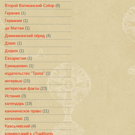
Второй Ватиканский Собор
(8)
Геранже
(1)
Германия
(1)
де Маттеи
(1)
Доминиканский обряд
(4)
Дэвис
(1)
Дэррох
(1)
Евхаристия
(1)
Ермашкевич
(1)
издательство "Тропа"
(1)
интервью
(15)
интересные факты
(23)
Испания
(3)
календарь
(19)
каноническое право
(11)
катехизис
(3)
Квасьневский
(4)
комментарий к «Traditionis