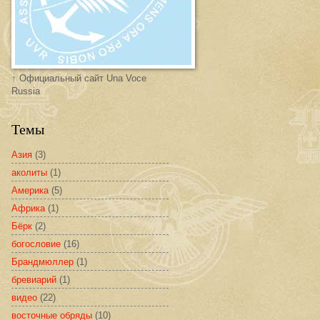
↑ Официальный сайт Una Voce
Russia
Темы
Азия
(3)
аколиты
(1)
Америка
(5)
Африка
(1)
Бёрк
(2)
богословие
(16)
Брандмюллер
(1)
бревиарий
(1)
видео
(22)
восточные обряды
(10)