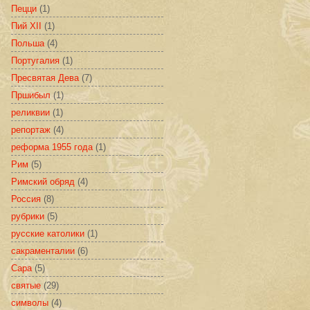
Пецци
(1)
Пий XII
(1)
Польша
(4)
Португалия
(1)
Пресвятая Дева
(7)
Пршибыл
(1)
реликвии
(1)
репортаж
(4)
реформа 1955 года
(1)
Рим
(5)
Римский обряд
(4)
Россия
(8)
рубрики
(5)
русские католики
(1)
сакраменталии
(6)
Сара
(5)
святые
(29)
символы
(4)