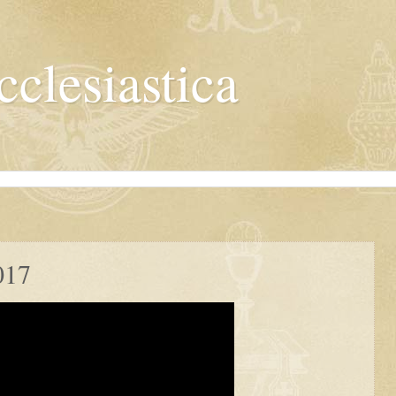
cclesiastica
017