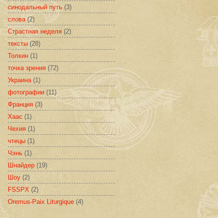
синодальный путь
(3)
слова
(2)
Страстная неделя
(2)
тексты
(28)
Толкин
(1)
точка зрения
(72)
Украина
(1)
фотографии
(11)
Франция
(3)
Хаас
(1)
Чехия
(1)
чтецы
(1)
Чэнь
(1)
Шнайдер
(19)
Шоу
(2)
FSSPX
(2)
Oremus-Paix Liturgique
(4)