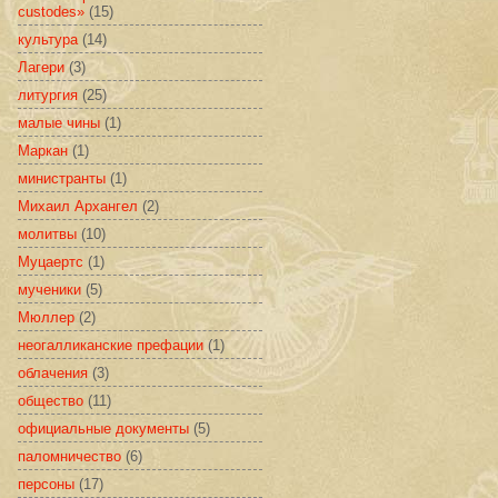
custodes»
(15)
культура
(14)
Лагери
(3)
литургия
(25)
малые чины
(1)
Маркан
(1)
министранты
(1)
Михаил Архангел
(2)
молитвы
(10)
Муцаертс
(1)
мученики
(5)
Мюллер
(2)
неогалликанские префации
(1)
облачения
(3)
общество
(11)
официальные документы
(5)
паломничество
(6)
персоны
(17)