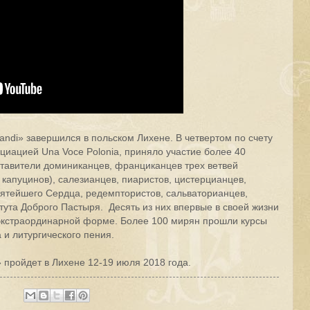
ndi» завершился в польском Лихене. В четвертом по счету
циацией Una Voce Polonia, приняло участие более 40
ставители доминиканцев, франциканцев трех ветвей
 капуцинов), салезианцев, пиаристов, цистерцианцев,
ятейшего Сердца, редемптористов, сальваторианцев,
тута Доброго Пастыря. Десять из них впервые в своей жизни
 экстраординарной форме. Более 100 мирян прошли курсы
 и литургического пения.
 пройдет в Лихене 12-19 июля 2018 года.