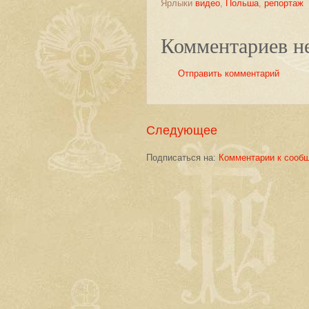
Ярлыки
видео
,
Польша
,
репортаж
Комментариев не
Отправить комментарий
Следующее
Подписаться на:
Комментарии к сооб