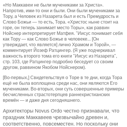
«Но Маккавеи не были мучениками за Христа».
Напротив, ими-то они и были. Они были мучениками за
Тору, а Человек из Назарета был и есть Премудрость и
Слово Божьи — то есть, Тора. «Христос ныне стоит на
горе, он теперь занимает место Торы», как раввин
Нойснер интерпретирует Матфея. "Иисус понимает себя
как Тору — как Слово Божье в человеке... [Он
утверждает, что является] лично Храмом и Торой», —
комментирует Йозеф Ратцингер. (Я уже подчеркивал
важность второго тома его книги "Иисус из Назарета",
стр. 103, где Ратцингер подробно беседует со своим
другом, раввином Якобом Нойснером).
[Во-первых,] Свидетельствуя о Торе в те дни, когда Тора
ещё не была воплощена среди нас, они являются Его
мучениками. Во-вторых, они суть совершенные примеры
бесчисленных страстотерпцев раннехристианских
времён — и даже дня сегодняшнего.
Архитекторы Novus Ordo честно признавали, что
праздник Маккавеев чрезвычайно древен и,
соответственно, повсеместен. Но поскольку они