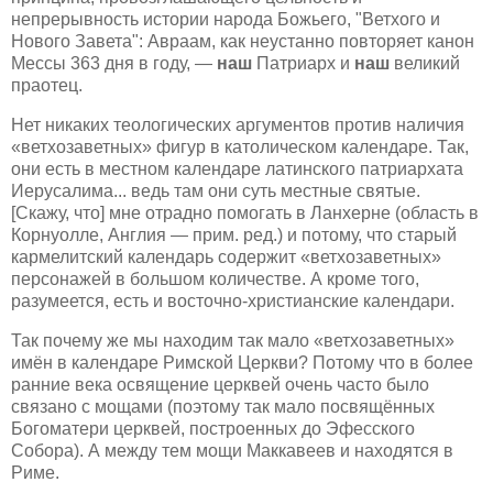
непрерывность истории народа Божьего, "Ветхого и
Нового Завета": Авраам, как неустанно повторяет канон
Мессы 363 дня в году, —
наш
Патриарх и
наш
великий
праотец.
Нет никаких теологических аргументов против наличия
«ветхозаветных» фигур в католическом календаре. Так,
они есть в местном календаре латинского патриархата
Иерусалима... ведь там они суть местные святые.
[Скажу, что] мне отрадно помогать в Ланхерне (область в
Корнуолле, Англия — прим. ред.) и потому, что старый
кармелитский календарь содержит «ветхозаветных»
персонажей в большом количестве. А кроме того,
разумеется, есть и восточно-христианские календари.
Так почему же мы находим так мало «ветхозаветных»
имён в календаре Римской Церкви? Потому что в более
ранние века освящение церквей очень часто было
связано с мощами (поэтому так мало посвящённых
Богоматери церквей, построенных до Эфесского
Собора). А между тем мощи Маккавеев и находятся в
Риме.