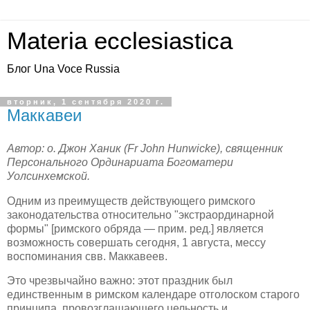
Materia ecclesiastica
Блог Una Voce Russia
вторник, 1 сентября 2020 г.
Маккавеи
Автор: о. Джон Ханик (Fr John Hunwicke), священник
Персонального Ординариата Богоматери
Уолсинхемской.
Одним из преимуществ действующего римского
законодательства относительно "экстраординарной
формы" [римского обряда — прим. ред.] является
возможность совершать сегодня, 1 августа, мессу
воспоминания свв. Маккавеев.
Это чрезвычайно важно: этот праздник был
единственным в римском календаре отголоском старого
принципа, провозглашающего цельность и