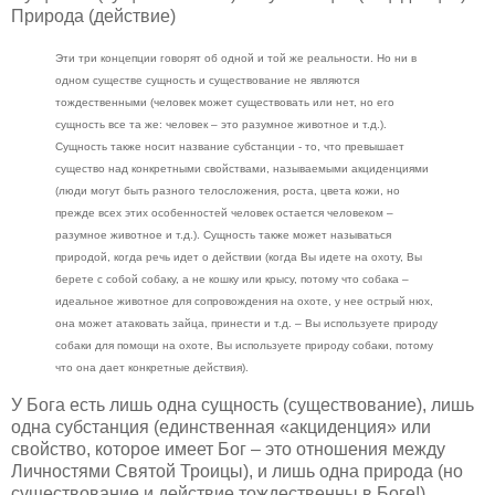
Природа (действие)
Эти три концепции говорят об одной и той же реальности. Но ни в
одном существе сущность и существование не являются
тождественными (человек может существовать или нет, но его
сущность все та же: человек – это разумное животное и т.д.).
Сущность также носит название субстанции - то, что превышает
существо над конкретными свойствами, называемыми акциденциями
(люди могут быть разного телосложения, роста, цвета кожи, но
прежде всех этих особенностей человек остается человеком –
разумное животное и т.д.). Сущность также может называться
природой, когда речь идет о действии (когда Вы идете на охоту, Вы
берете с собой собаку, а не кошку или крысу, потому что собака –
идеальное животное для сопровождения на охоте, у нее острый нюх,
она может атаковать зайца, принести и т.д. – Вы используете природу
собаки для помощи на охоте, Вы используете природу собаки, потому
что она дает конкретные действия).
У Бога есть лишь одна сущность (существование), лишь
одна субстанция (единственная «акциденция» или
свойство, которое имеет Бог – это отношения между
Личностями Святой Троицы), и лишь одна природа (но
существование и действие тождественны в Боге!).