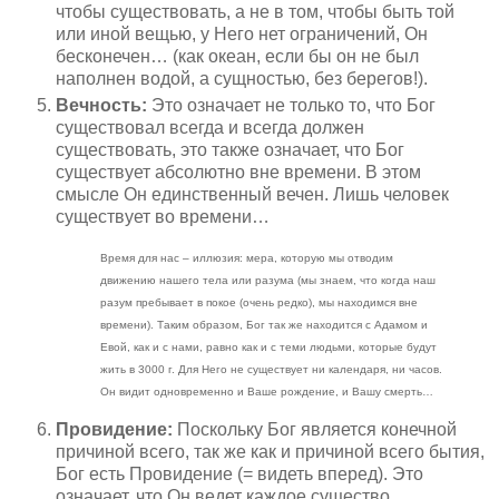
чтобы существовать, а не в том, чтобы быть той
или иной вещью, у Него нет ограничений, Он
бесконечен… (как океан, если бы он не был
наполнен водой, а сущностью, без берегов!).
Вечность:
Это означает не только то, что Бог
существовал всегда и всегда должен
существовать, это также означает, что Бог
существует абсолютно вне времени. В этом
смысле Он единственный вечен. Лишь человек
существует во времени…
Время для нас
–
иллюзия: мера, которую мы отводим
движению нашего тела или разума (мы знаем, что когда наш
разум пребывает в покое (очень редко), мы находимся вне
времени). Таким образом, Бог так же находится с Адамом и
Евой, как и с нами, равно как и с теми людьми, которые будут
жить в 3000 г. Для Него не существует ни календаря, ни часов.
Он видит одновременно и Ваше рождение, и Вашу смерть…
Провидение:
Поскольку Бог является конечной
причиной всего, так же как и причиной всего бытия,
Бог есть Провидение (= видеть вперед). Это
означает, что Он ведет каждое существо,