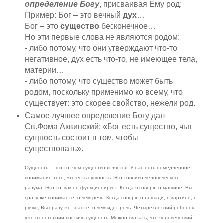
определение Богу
, присваивая Ему род:
Пример: Бог – это вечный
дух
…
Бог – это
существо
бесконечное…
Но эти первые слова не являются родом:
- либо потому, что они утверждают что-то
негативное, дух есть что-то, не имеющее тела,
материи…
- либо потому, что существо может быть
родом, поскольку применимо ко всему, что
существует: это скорее свойство, нежели род.
Самое лучшее определение Богу дал
Св.Фома Аквинский: «Бог есть существо, чья
сущность состоит в том, чтобы
существовать».
Сущность – это то, чем существо является. У нас есть немедленное
понимание того, что есть сущность. Это топливо человеческого
разума. Это то, как он функционирует. Когда я говорю о машине, Вы
сразу же понимаете, о чем речь. Когда говорю о лошади, о картине, о
ручке, Вы сразу же знаете, о чем идет речь. Четырехлетний ребенок
уже в состоянии постичь сущность. Можно сказать, что человеческий