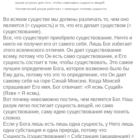
разум устроен для того, чтобы схватывать сущность вещей.
Человеческий разум работает с помощью топлива сущности.
Во всяком существе мы должны различать то, чем оно
является (= сущность) и то, что его делает существом (=
существование).
Все, что существует приобрело существование. Ничто и
никто не получил его от самого себя. Лишь Бог избегает
этого вселенского отличия. Он дает существование
всему, потому что Он есть само существование, и Его
сущность состоит в том, чтобы существовать. Это самое
лучшее определение Бога, которое возможно было бы
Ему дать, потому что это то определение, что Он дает
самому себе на горе Синай Моисею. Когда Моисей
спрашивает Его имя, Бог отвечает: «Я есмь Сущий»
(Яхве = Я есмь).
Вот почему невозможно постичь, чем является Бог. Наш
разум легко постигает сущность вещей, но само
существование, саму идею существования ему понять
сложно.
Если у Бога лишь есть лишь одна сущность, у Него лишь
одна субстанция и одна природа, потому что:
Сущность (существование) = Субстанция (акциденция) =