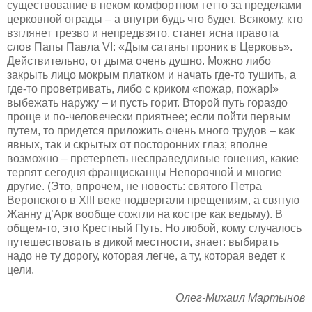
существование в неком комфортном гетто за пределами
церковной ограды – а внутри будь что будет. Всякому, кто
взглянет трезво и непредвзято, станет ясна правота
слов Папы Павла VI: «Дым сатаны проник в Церковь».
Действительно, от дыма очень душно. Можно либо
закрыть лицо мокрым платком и начать где-то тушить, а
где-то проветривать, либо с криком «пожар, пожар!»
выбежать наружу – и пусть горит. Второй путь гораздо
проще и по-человечески приятнее; если пойти первым
путем, то придется приложить очень много трудов – как
явных, так и скрытых от посторонних глаз; вполне
возможно – претерпеть несправедливые гонения, какие
терпят сегодня францисканцы Непорочной и многие
другие. (Это, впрочем, не новость: святого Петра
Веронского в XIII веке подвергали прещениям, а святую
Жанну д’Арк вообще сожгли на костре как ведьму). В
общем-то, это Крестный Путь. Но любой, кому случалось
путешествовать в дикой местности, знает: выбирать
надо не ту дорогу, которая легче, а ту, которая ведет к
цели.
Олег-Михаил Мартынов