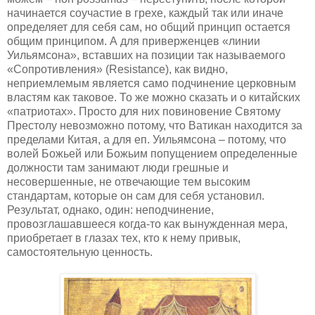
начинается соучастие в грехе, каждый так или иначе
определяет для себя сам, но общий принцип остается
общим принципом. А для приверженцев «линии
Уильямсона», вставших на позиции так называемого
«Сопротивления» (Resistance), как видно,
неприемлемым является само подчинение церковным
властям как таковое. То же можно сказать и о китайских
«патриотах». Просто для них повиновение Святому
Престолу невозможно потому, что Ватикан находится за
пределами Китая, а для еп. Уильямсона – потому, что
волей Божьей или Божьим попущением определенные
должности там занимают люди грешные и
несовершенные, не отвечающие тем высоким
стандартам, которые он сам для себя установил.
Результат, однако, один: неподчинение,
провозглашавшееся когда-то как вынужденная мера,
приобретает в глазах тех, кто к нему привык,
самостоятельную ценность.