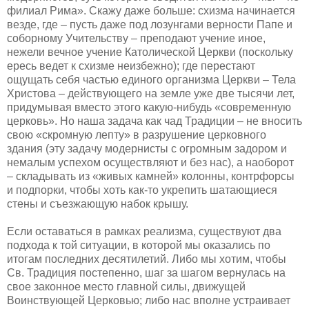
филиал Рима». Скажу даже больше: схизма начинается
везде, где – пусть даже под лозунгами верности Папе и
соборному Учительству – преподают учение иное,
нежели вечное учение Католической Церкви (поскольку
ересь ведет к схизме неизбежно); где перестают
ощущать себя частью единого организма Церкви – Тела
Христова – действующего на земле уже две тысячи лет,
придумывая вместо этого какую-нибудь «современную
церковь». Но наша задача как чад Традиции – не вносить
свою «скромную лепту» в разрушение церковного
здания (эту задачу модернисты с огромным задором и
немалым успехом осуществляют и без нас), а наоборот
– складывать из «живых камней» колонны, контрфорсы
и подпорки, чтобы хоть как-то укрепить шатающиеся
стены и съезжающую набок крышу.
Если оставаться в рамках реализма, существуют два
подхода к той ситуации, в которой мы оказались по
итогам последних десятилетий. Либо мы хотим, чтобы
Св. Традиция постепенно, шаг за шагом вернулась на
свое законное место главной силы, движущей
Воинствующей Церковью; либо нас вполне устраивает