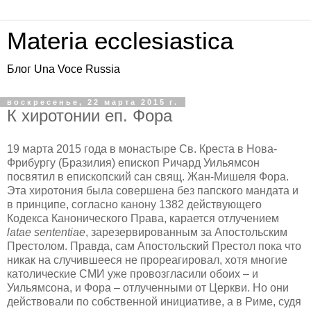
Materia ecclesiastica
Блог Una Voce Russia
воскресенье, 22 марта 2015 г.
К хиротонии еп. Фора
19 марта 2015 года в монастыре Св. Креста в Нова-
Фрибургу (Бразилия) епископ Ричард Уильямсон
посвятил в епископский сан свящ. Жан-Мишеля Фора.
Эта хиротония была совершена без папского мандата и
в принципе, согласно канону 1382 действующего
Кодекса Канонического Права, карается отлучением
latae sententiae
, зарезервированным за Апостольским
Престолом. Правда, сам Апостольский Престол пока что
никак на случившееся не прореагировал, хотя многие
католические СМИ уже провозгласили обоих – и
Уильямсона, и Фора – отлученными от Церкви. Но они
действовали по собственной инициативе, а в Риме, судя