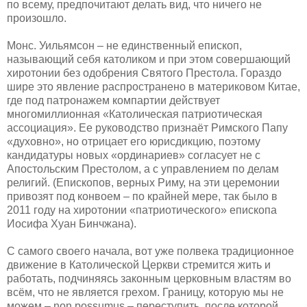
по всему, предпочитают делать вид, что ничего не
произошло.
Монс. Уильямсон – не единственный епископ,
называющий себя католиком и при этом совершающий
хиротонии без одобрения Святого Престола. Гораздо
шире это явление распространено в материковом Китае,
где под патронажем компартии действует
многомиллионная «Католическая патриотическая
ассоциация». Ее руководство признаёт Римского Папу
«духовно», но отрицает его юрисдикцию, поэтому
кандидатуры новых «ординариев» согласует не с
Апостольским Престолом, а с управлением по делам
религий. (Епископов, верных Риму, на эти церемонии
привозят под конвоем – по крайней мере, так было в
2011 году на хиротонии «патриотического» епископа
Иосифа Хуан Бинчжана).
С самого своего начала, вот уже полвека традиционное
движение в Католической Церкви стремится жить и
работать, подчиняясь законным церковным властям во
всём, что не является грехом. Границу, которую мы не
можем – non possumus – переступить, после которой